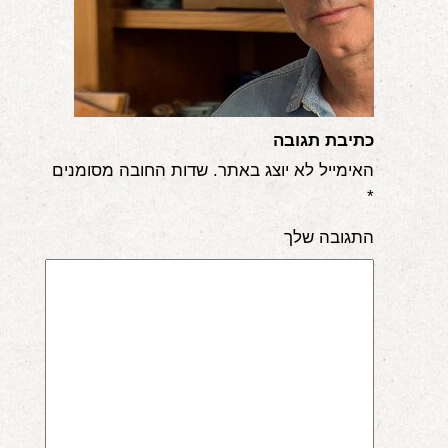
אודות
הורים ממליצים
הבלוג
כתיבת תגובה
לימודי "שונישין"
האימייל לא יוצג באתר.
שדות החובה מסומנים
*
במתנה!
התגובה שלך
יצירת קשר
052-6868768