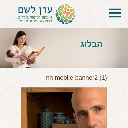
בית
הטיפול
הבלוג
הכל על דיקור סיני ודיקור יפני לילדים
הילד לא מפסיק להיות חולה
בעיות נשימה: קוצר, סטרידור ועוד
nh-mobile-banner2 (1)
דלקות ונוזלים באוזניים
קשיים רגשיים, אתגרי התנהגות
בעיות/מחלות נוספות
שאלות ותשובות