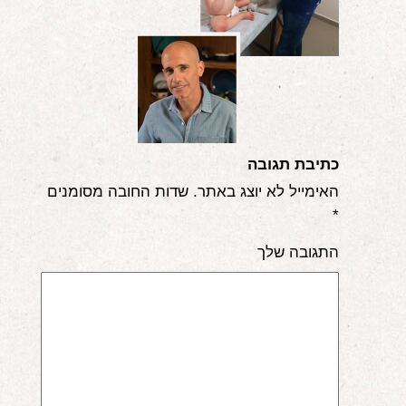
אודות
הורים ממליצים
הבלוג
לימודי "שונישין"
כתיבת תגובה
במתנה!
האימייל לא יוצג באתר.
שדות החובה מסומנים
*
יצירת קשר
התגובה שלך
052-6868768