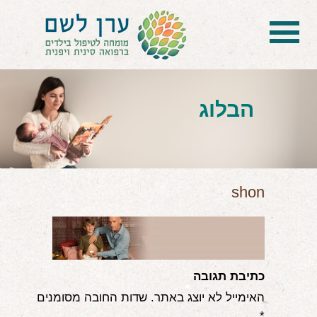
בית
הטיפול
הבלוג
הכל על דיקור סיני ודיקור יפני לילדים
הילד לא מפסיק להיות חולה
בעיות נשימה: קוצר, סטרידור ועוד
shon
דלקות ונוזלים באוזניים
קשיים רגשיים, אתגרי התנהגות
כתיבת תגובה
בעיות/מחלות נוספות
האימייל לא יוצג באתר.
שדות החובה מסומנים
שאלות ותשובות
*