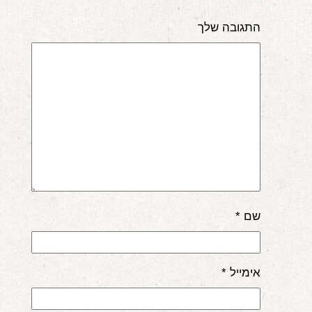
אודות
התגובה שלך
הורים ממליצים
הבלוג
לימודי "שונישין"
במתנה!
יצירת קשר
052-6868768
שם
*
אימייל
*