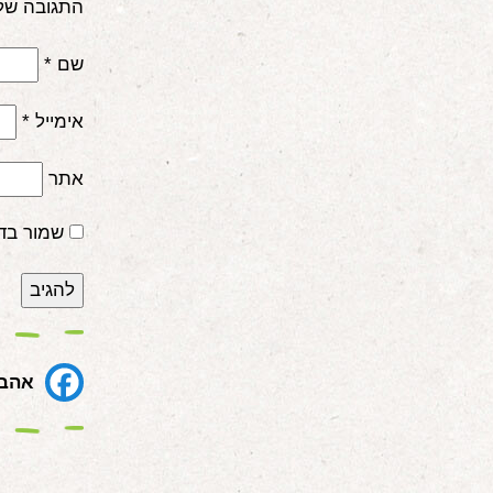
התגובה של
שם
*
אימייל
*
אתר
שמור בד
אהבת