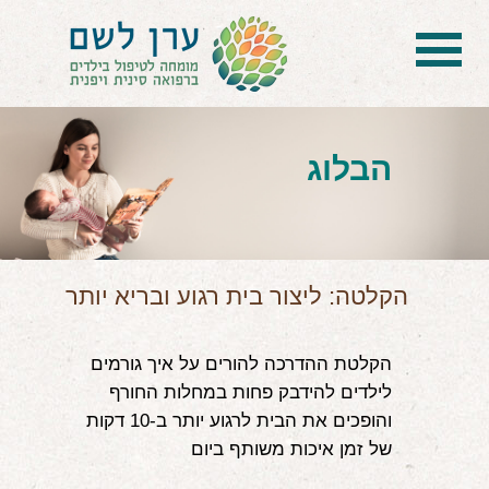
בית
הטיפול
הבלוג
הכל על דיקור סיני ודיקור יפני לילדים
הילד לא מפסיק להיות חולה
בעיות נשימה: קוצר, סטרידור ועוד
הקלטה: ליצור בית רגוע ובריא יותר
דלקות ונוזלים באוזניים
הקלטת ההדרכה להורים על איך גורמים
קשיים רגשיים, אתגרי התנהגות
לילדים להידבק פחות במחלות החורף
והופכים את הבית לרגוע יותר ב-10 דקות
בעיות/מחלות נוספות
של זמן איכות משותף ביום
שאלות ותשובות