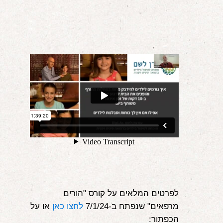
אודות
הורים ממליצים
הבלוג
לימודי "שונישין"
במתנה!
יצירת קשר
052-6868768
לפרטים המלאים על קורס "הורים
מרפאים" שנפתח ב-7/1/24
לחצו כאן
או על
הכפתור: