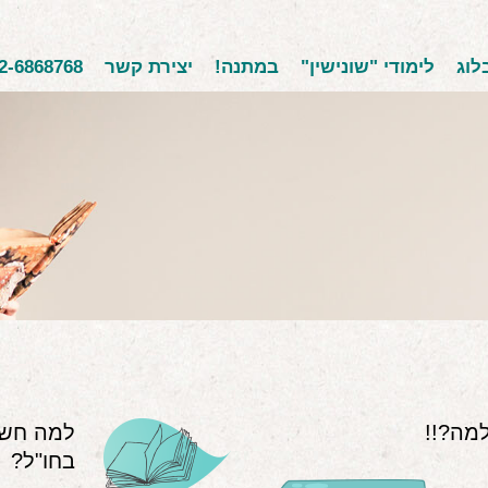
לוג
לימודי "שונישין"
במתנה!
יצירת קשר
2-6868768
מה?!!
למה חשו
בחו"ל?