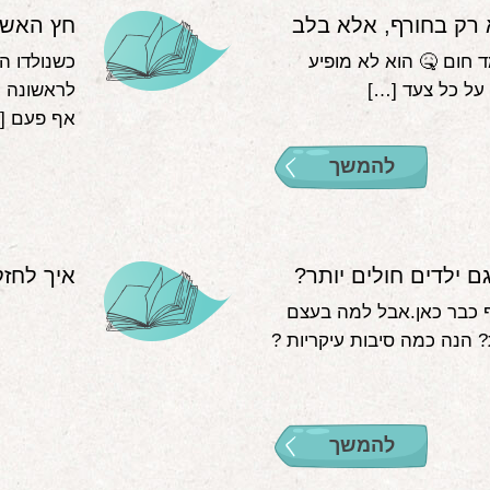
 רק בחורף, אלא בלב
חץ האשמ
 חום 🤒 הוא לא מופיע
על כל צעד […]
לראשונה ו
אף פעם [
להמשך
 ילדים חולים יותר?
איך לחזק
 כבר כאן.אבל למה בעצם
? הנה כמה סיבות עיקריות ?
להמשך