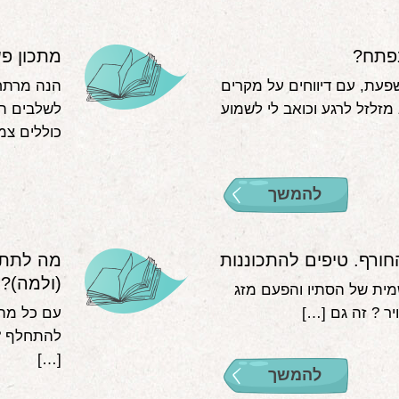
פתח?
מתכון פש
פעת, עם דיווחים על מקרים
הנה מרתח 
 מזלזל לרגע וכואב לי לשמוע
לשלבים המ
כוללים צמ
להמשך
חורף. טיפים להתכוננות
מה לתת 
(ולמה)?
 הרשמית של הסתיו והפעם מזג
יר ? זה גם […]
עם כל מה 
להתחלף ? 
[…]
להמשך