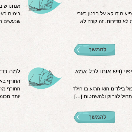
אנחנו שוב
יעים דווקא על הבטן:כאבי
בימים כאל
 לא סדירות. זה קורה לא
שנעשים רג
להמשך
וי (ויש אותו לכל אמא
למה כדא
החורף בא
ל בילדים הוא הרגע בו הילד
החורף מזמ
מתחיל לצחוק ולהשתטות […]
יותר מכונס
להמשך