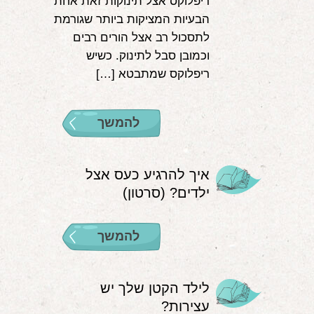
ריפלוקס אצל תינוקות זאת אחת
הבעיות המציקות ביותר שגורמת
לתסכול רב אצל הורים רבים
וכמובן סבל לתינוק. כשיש
ריפלוקס שמתבטא […]
להמשך
איך להרגיע כעס אצל
ילדים? (סרטון)
להמשך
לילד הקטן שלך יש
עצירות?