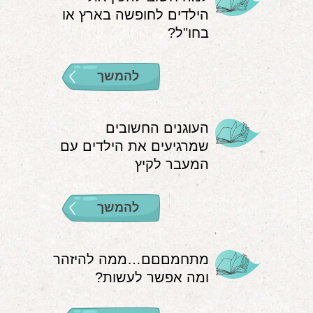
הילדים לחופשה בארץ או
אודות
בחו"ל?
הורים ממליצים
להמשך
הבלוג
לימודי "שונישין"
העוגנים החשובים
במתנה!
שמרגיעים את הילדים עם
המעבר לקיץ
יצירת קשר
052-6868768
להמשך
מתחמםםם…ממה להיזהר
ומה אפשר לעשות?