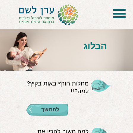
בית
הטיפול
הבלוג
הכל על דיקור סיני ודיקור יפני לילדים
הילד לא מפסיק להיות חולה
בעיות נשימה: קוצר, סטרידור ועוד
מחלות חורף באות בקיץ?
למה?!!
דלקות ונוזלים באוזניים
קשיים רגשיים, אתגרי התנהגות
להמשך
בעיות/מחלות נוספות
שאלות ותשובות
למה חשוב להכין את