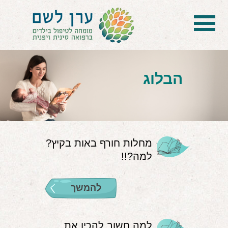
בית
הטיפול
הבלוג
הכל על דיקור סיני ודיקור יפני לילדים
הילד לא מפסיק להיות חולה
בעיות נשימה: קוצר, סטרידור ועוד
מחלות חורף באות בקיץ?
למה?!!
דלקות ונוזלים באוזניים
קשיים רגשיים, אתגרי התנהגות
להמשך
בעיות/מחלות נוספות
שאלות ותשובות
למה חשוב להכין את