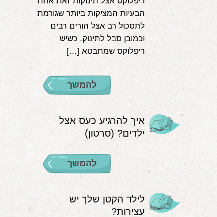
ריפלוקס אצל תינוקות זאת אחת
הבעיות המציקות ביותר שגורמת
לתסכול רב אצל הורים רבים
וכמובן סבל לתינוק. כשיש
ריפלוקס שמתבטא […]
להמשך
איך להרגיע כעס אצל
ילדים? (סרטון)
להמשך
לילד הקטן שלך יש
עצירות?