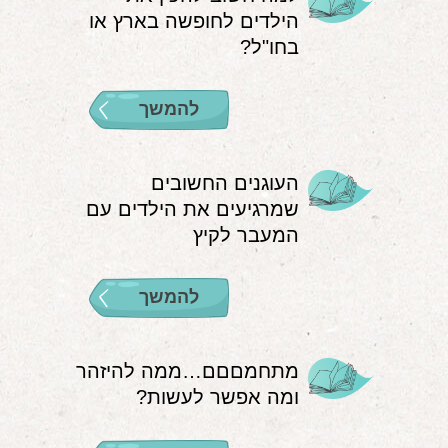
הילדים לחופשה בארץ או
אודות
בחו"ל?
הורים ממליצים
להמשך
הבלוג
לימודי "שונישין"
העוגנים החשובים
במתנה!
שמרגיעים את הילדים עם
המעבר לקיץ
יצירת קשר
052-6868768
להמשך
מתחמםםם…ממה להיזהר
ומה אפשר לעשות?