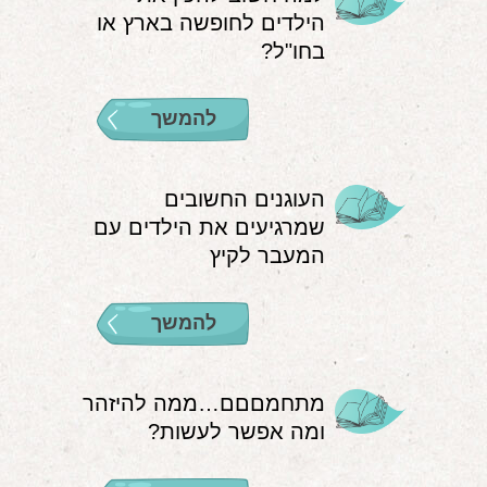
הילדים לחופשה בארץ או
אודות
בחו"ל?
הורים ממליצים
להמשך
הבלוג
לימודי "שונישין"
העוגנים החשובים
במתנה!
שמרגיעים את הילדים עם
המעבר לקיץ
יצירת קשר
052-6868768
להמשך
מתחמםםם…ממה להיזהר
ומה אפשר לעשות?