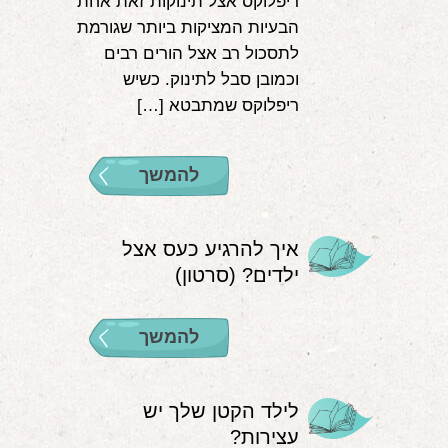
ריפלוקס אצל תינוקות זאת אחת
הבעיות המציקות ביותר שגורמת
לתסכול רב אצל הורים רבים
וכמובן סבל לתינוק. כשיש
ריפלוקס שמתבטא […]
להמשך
איך להרגיע כעס אצל
ילדים? (סרטון)
להמשך
לילד הקטן שלך יש
עצירות?