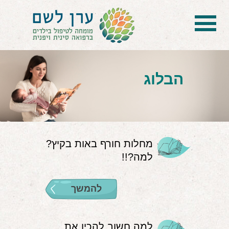
בית
הטיפול
הבלוג
הכל על דיקור סיני ודיקור יפני לילדים
הילד לא מפסיק להיות חולה
בעיות נשימה: קוצר, סטרידור ועוד
מחלות חורף באות בקיץ?
למה?!!
דלקות ונוזלים באוזניים
קשיים רגשיים, אתגרי התנהגות
להמשך
בעיות/מחלות נוספות
שאלות ותשובות
למה חשוב להכין את