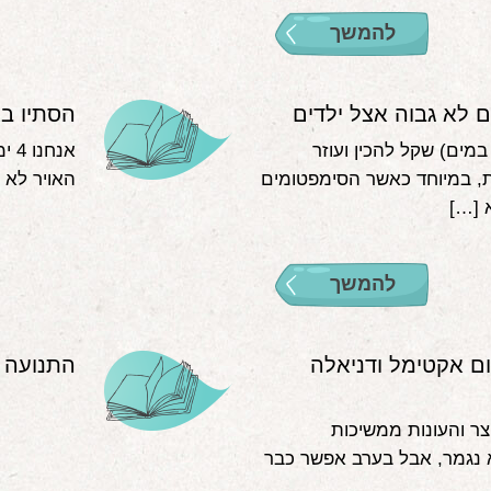
להמשך
ם לא גבוה אצל ילדים
הסתיו בא
ים) שקל להכין ועוזר
אנח
, במיוחד כאשר הסימפטומים
האויר לא מ
 […]
להמשך
ם אקטימל ודניאלה
התנועה ש
ר והעונות ממשיכות
לא נגמר, אבל בערב אפשר כבר