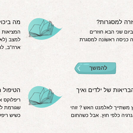
חזרה למסגרות?
מה ביכו
יום שני הבא חוזרים
המציאות מ
ה כניסה ראשונה למסגרת
למצב (לא
ארה"ב, לת
להמשך
בריאות של ילדים ואיך
הטיפול ה
ריפלוקס א
ץ משתייך לאלמנט האש ? זוהי
שגורמת לת
רגיה כלפי חוץ. אבל כשהחום
כשיש ריפ