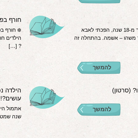
חורף בפת
כשנולדו התאומים שלי לפני יותר מ-18 שנה, הפכתי לאבא
❄️ חורף ב
ד משהו – אשמה. בהתחלה זה
הילדים חו
? […]
להמשך
 (סרטון)
הילדה נ
עושים?!
אתמול הית
להמשך
שנה שמטופל אצלי ובן 5