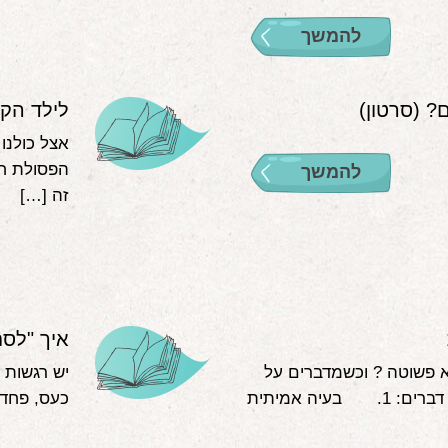
להמשך
? (סרטון)
לילד הקט
אצל כולנו 
הפסולת חיו
להמשך
זה […]
איך "לס
א פשוטה ? וכשמדברים על
יש רגשות 
קשב וריכוז צריך להבדיל בין שני דברים: 1. בעיה אמיתית
כעס, פחד 