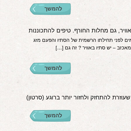
להמשך
וויר, גם מחלות החורף. טיפים להתכוננות
נו 4 ימים לפני תחילתו הרשמית של הסתיו והפעם מזג
אכזב – יש סתיו באוויר ? זה גם […]
להמשך
עוזרת להתחזק ולחזור יותר ברוגע (סרטון)
להמשך