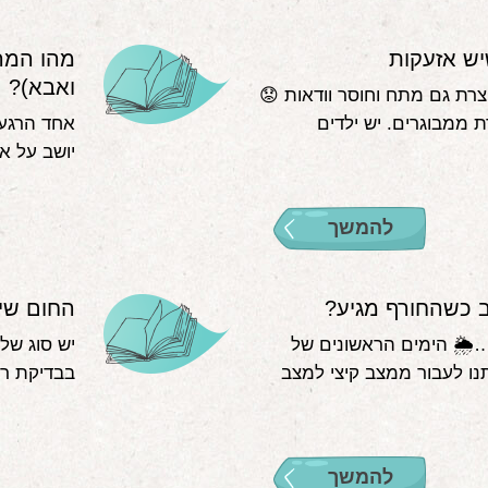
יש אזעקות
מהו המרכ
ואבא)?
רת גם מתח וחוסר וודאות 😟
 ממבוגרים. יש ילדים
אחד הרגעי
יושב על א
להמשך
 כשהחורף מגיע?
החום שיל
🌦 הימים הראשונים של
יש סוג של
נו לעבור ממצב קיצי למצב
בבדיקת רו
להמשך