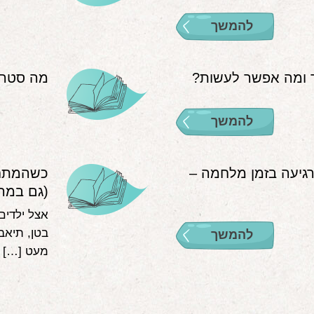
להמשך
ומה אפשר לעשות?
מה סטרס 
להמשך
ורגיעה בזמן מלחמה –
כשהמתח 
(גם במרח
אצל ילדים
בטן, תיאב
להמשך
מעט […]