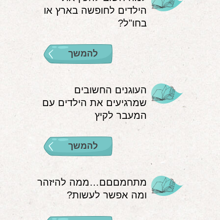
הילדים לחופשה בארץ או
אודות
בחו"ל?
הורים ממליצים
להמשך
הבלוג
לימודי "שונישין"
העוגנים החשובים
במתנה!
שמרגיעים את הילדים עם
המעבר לקיץ
יצירת קשר
052-6868768
להמשך
מתחמםםם…ממה להיזהר
ומה אפשר לעשות?