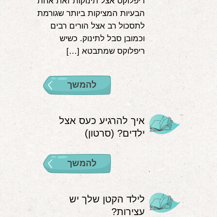
ריפלוקס אצל תינוקות זאת אחת
הבעיות המציקות ביותר שגורמת
לתסכול רב אצל הורים רבים
וכמובן סבל לתינוק. כשיש
ריפלוקס שמתבטא […]
להמשך
איך להרגיע כעס אצל
ילדים? (סרטון)
להמשך
לילד הקטן שלך יש
עצירות?