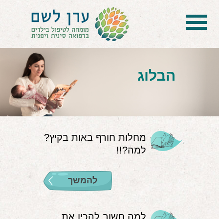
בית
הטיפול
הבלוג
הכל על דיקור סיני ודיקור יפני לילדים
הילד לא מפסיק להיות חולה
בעיות נשימה: קוצר, סטרידור ועוד
מחלות חורף באות בקיץ?
למה?!!
דלקות ונוזלים באוזניים
קשיים רגשיים, אתגרי התנהגות
להמשך
בעיות/מחלות נוספות
שאלות ותשובות
למה חשוב להכין את