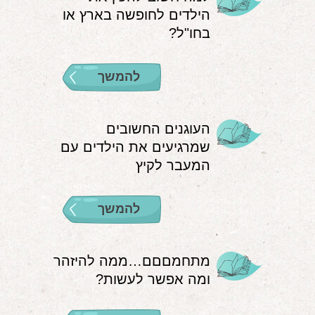
הילדים לחופשה בארץ או
אודות
בחו"ל?
הורים ממליצים
להמשך
הבלוג
לימודי "שונישין"
העוגנים החשובים
במתנה!
שמרגיעים את הילדים עם
המעבר לקיץ
יצירת קשר
052-6868768
להמשך
מתחמםםם…ממה להיזהר
ומה אפשר לעשות?