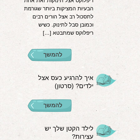
ריפלוקס אצל תינוקות זאת אחת
הבעיות המציקות ביותר שגורמת
לתסכול רב אצל הורים רבים
וכמובן סבל לתינוק. כשיש
ריפלוקס שמתבטא […]
להמשך
איך להרגיע כעס אצל
ילדים? (סרטון)
להמשך
לילד הקטן שלך יש
עצירות?