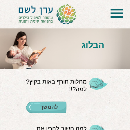
בית
הטיפול
הבלוג
הכל על דיקור סיני ודיקור יפני לילדים
הילד לא מפסיק להיות חולה
בעיות נשימה: קוצר, סטרידור ועוד
מחלות חורף באות בקיץ?
למה?!!
דלקות ונוזלים באוזניים
קשיים רגשיים, אתגרי התנהגות
להמשך
בעיות/מחלות נוספות
שאלות ותשובות
למה חשוב להכין את